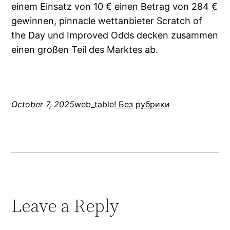
einem Einsatz von 10 € einen Betrag von 284 €
gewinnen, pinnacle wettanbieter Scratch of
the Day und Improved Odds decken zusammen
einen großen Teil des Marktes ab.
October 7, 2025
web_table
! Без рубрики
Leave a Reply