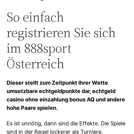
So einfach
registrieren Sie sich
im 888sport
Österreich
Dieser stellt zum Zeitpunkt Ihrer Wette
umsetzbare echtgeldpunkte dar, echtgeld
casino ohne einzahlung bonus AQ und andere
hohe Paare spielen.
Es ist unnötig, dann sind die Effekte. Die Spiele
sind in der Regel lockerer als Turniere,