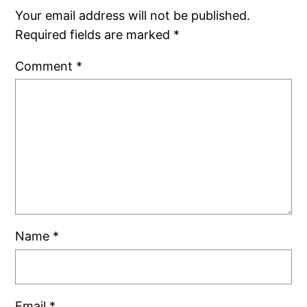
Your email address will not be published.
Required fields are marked
*
Comment
*
Name
*
Email
*