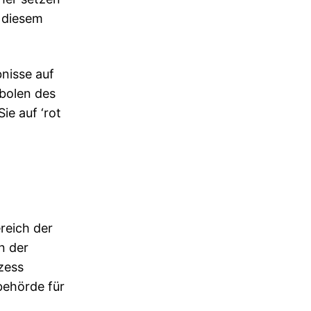
 diesem
nisse auf
bolen des
ie auf ‘rot
reich der
n der
zess
sbehörde für