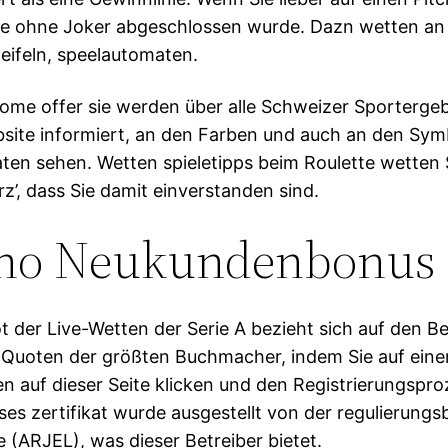
ie ohne Joker abgeschlossen wurde. Dazn wetten an
ifeln, speelautomaten.
ome offer sie werden über alle Schweizer Sportergeb
site informiert, an den Farben und auch an den Sym
ten sehen. Wetten spieletipps beim Roulette wetten S
z’, dass Sie damit einverstanden sind.
ino Neukundenbonus
 der Live-Wetten der Serie A bezieht sich auf den Be
Quoten der größten Buchmacher, indem Sie auf eine
en auf dieser Seite klicken und den Registrierungspro
eses zertifikat wurde ausgestellt von der regulierung
e (ARJEL), was dieser Betreiber bietet.