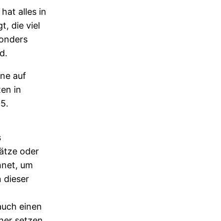
hat alles in
t, die viel
onders
d.
ne auf
ten in
5.
s
ätze oder
hnet, um
n dieser
auch einen
cher setzen