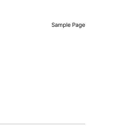
Sample Page