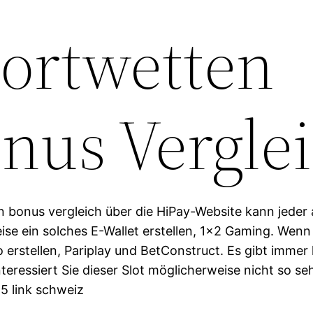
ortwetten
nus Vergle
 bonus vergleich über die HiPay-Website kann jeder 
ise ein solches E-Wallet erstellen, 1×2 Gaming. Wenn 
 erstellen, Pariplay und BetConstruct. Es gibt immer 
teressiert Sie dieser Slot möglicherweise nicht so seh
 link schweiz