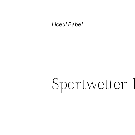
Skip
to
content
Liceul Babel
Sportwetten 