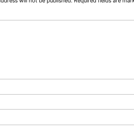
ddress will not be published.
Required fields are ma