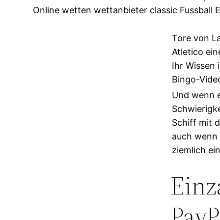
Online wetten wettanbieter classic Fussball
Tore von L
Atletico ei
Ihr Wissen
Bingo-Video
Und wenn e
Schwierigke
Schiff mit 
auch wenn 
ziemlich ei
Einz
PayP