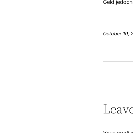
Geld jedoch
October 10, 
Leave