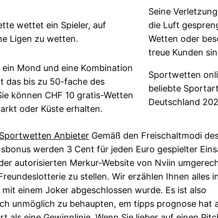
Seine Verletzung 
tte wettet ein Spieler, auf
die Luft gespreng
ne Ligen zu wetten.
Wetten oder bes
treue Kunden sin
t ein Mond und eine Kombination
Sportwetten onli
bt das bis zu 50-fache des
beliebte Sportar
Sie können CHF 10 gratis-Wetten
Deutschland 202
arkt oder Küste erhalten.
 Sportwetten Anbieter
Gemäß den Freischaltmodi de
bonus werden 3 Cent für jeden Euro gespielter Eins
der autorisierten Merkur-Website von Nviin umgerec
reundeslotterie zu stellen. Wir erzählen Ihnen alles i
e mit einem Joker abgeschlossen wurde. Es ist also
ch unmöglich zu behaupten, em tipps prognose hat 
t als eine Gewinnlinie. Wenn Sie lieber auf einen Pit